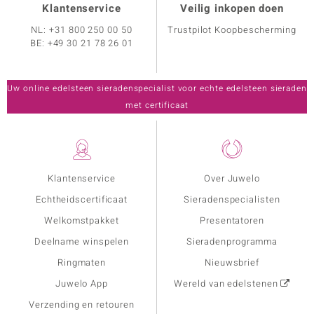
Klantenservice
Veilig inkopen doen
NL:
+31 800 250 00 50
Trustpilot Koopbescherming
BE:
+49 30 21 78 26 01
Uw online edelsteen sieradenspecialist voor echte edelsteen sieraden
met certificaat
Klantenservice
Over Juwelo
Echtheidscertificaat
Sieradenspecialisten
Welkomstpakket
Presentatoren
Deelname winspelen
Sieradenprogramma
Ringmaten
Nieuwsbrief
Juwelo App
Wereld van edelstenen
Verzending en retouren