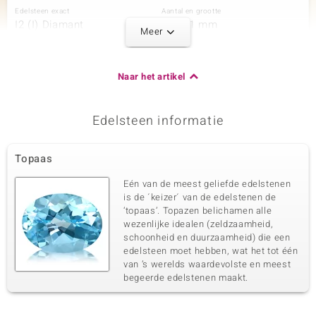
Edelsteen exact
Aantal en grootte
I2 (I) Diamant
1 à 1,1 mm
Meer
Karaatgewicht som
Slijpvorm
0,005 ct
Rond geslepen
Zetting
Herkomst
Naar het artikel
Prong
Afrika
Edelsteen informatie
Derde edelsteen
Edelsteen exact
Aantal en grootte
Topaas
I2 (I) Diamant
2 à 1 mm
Karaatgewicht som
Slijpvorm
Eén van de meest geliefde edelstenen
0,009 ct
Rond geslepen
is de ´keizer´ van de edelstenen de
‘topaas’. Topazen belichamen alle
Zetting
Herkomst
Prong
wezenlijke idealen (zeldzaamheid,
Afrika
schoonheid en duurzaamheid) die een
edelsteen moet hebben, wat het tot één
van ’s werelds waardevolste en meest
begeerde edelstenen maakt.