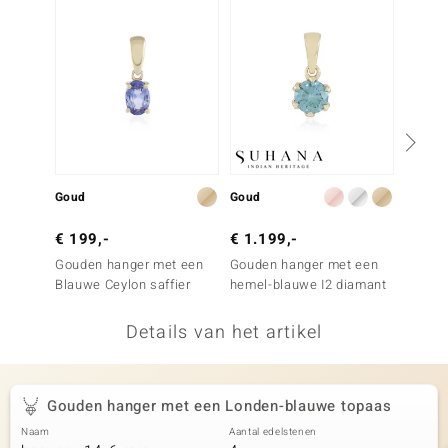
remonti
remonti
uwelo
 Gems
NO Collection
Goud
Goud
Goud
va
€ 199,-
€ 1.199,-
€ 399
Gouden hanger met een
Gouden hanger met een
Gouden
Blauwe Ceylon saffier
hemel-blauwe I2 diamant
Blauw
Details van het artikel
Minerale
Gouden hanger met een Londen-blauwe topaas
Naam
Aantal edelstenen