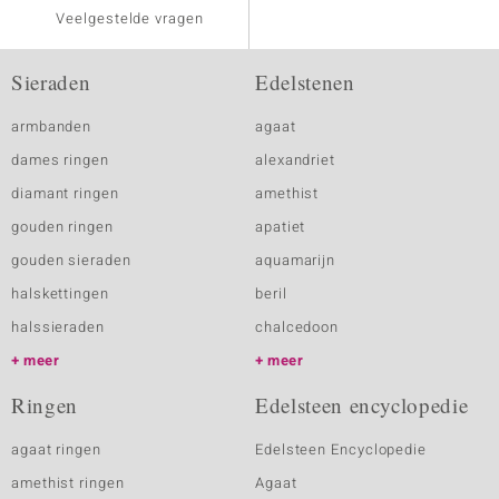
Veelgestelde vragen
Sieraden
Edelstenen
armbanden
agaat
dames ringen
alexandriet
diamant ringen
amethist
gouden ringen
apatiet
gouden sieraden
aquamarijn
halskettingen
beril
halssieraden
chalcedoon
meer
meer
Ringen
Edelsteen encyclopedie
agaat ringen
Edelsteen Encyclopedie
amethist ringen
Agaat