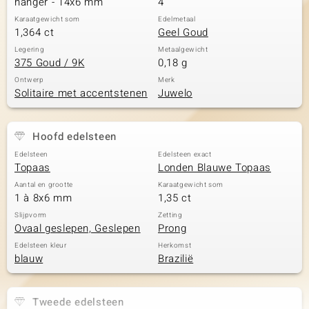
hanger - 14x6 mm
4
Karaatgewicht som
Edelmetaal
1,364 ct
Geel Goud
Legering
Metaalgewicht
375 Goud / 9K
0,18 g
Ontwerp
Merk
Solitaire met accentstenen
Juwelo
Hoofd edelsteen
Edelsteen
Edelsteen exact
Topaas
Londen Blauwe Topaas
Aantal en grootte
Karaatgewicht som
1 à 8x6 mm
1,35 ct
Slijpvorm
Zetting
Ovaal geslepen, Geslepen
Prong
Edelsteen kleur
Herkomst
blauw
Brazilië
Tweede edelsteen