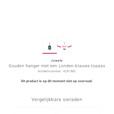
ana
Prince Designs
o
360°
Chic
d in Berlin
Juwelo
Gouden hanger met een Londen-blauwe topaas
insell
Artikelnummer: 4297MC
n Vogue
Dit product is op dit moment niet op voorraad.
e in Italy
Vergelijkbare sieraden
o Paraíso
izen