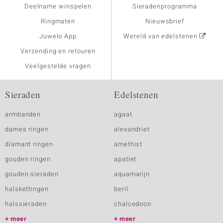
Deelname winspelen
Sieradenprogramma
Ringmaten
Nieuwsbrief
Juwelo App
Wereld van edelstenen
Verzending en retouren
Veelgestelde vragen
Sieraden
Edelstenen
armbanden
agaat
dames ringen
alexandriet
diamant ringen
amethist
gouden ringen
apatiet
gouden sieraden
aquamarijn
halskettingen
beril
halssieraden
chalcedoon
meer
meer