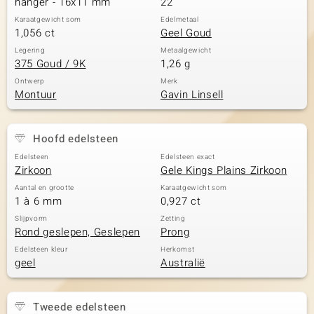
hanger - 16x11 mm
22
Karaatgewicht som
Edelmetaal
1,056 ct
Geel Goud
Legering
Metaalgewicht
375 Goud / 9K
1,26 g
Ontwerp
Merk
Montuur
Gavin Linsell
Hoofd edelsteen
Edelsteen
Edelsteen exact
Zirkoon
Gele Kings Plains Zirkoon
Aantal en grootte
Karaatgewicht som
1 à 6 mm
0,927 ct
Slijpvorm
Zetting
Rond geslepen, Geslepen
Prong
Edelsteen kleur
Herkomst
geel
Australië
Tweede edelsteen