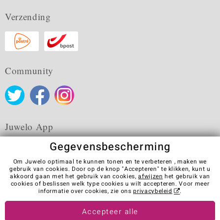
Verzending
Community
Juwelo App
Gegevensbescherming
Om Juwelo optimaal te kunnen tonen en te verbeteren , maken we
gebruik van cookies. Door op de knop "Accepteren" te klikken, kunt u
akkoord gaan met het gebruik van cookies,
afwijzen
het gebruik van
Algemene verkoopvoorwaarden
Privacybeleid
Cookies
cookies of beslissen welk type cookies u wilt accepteren. Voor meer
Colofon
Contact
Contract herroepen
informatie over cookies, zie ons
privacybeleid
.
Visit our stores in other countries:
Accepteer alle