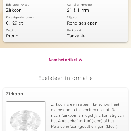
Edelsteen exact
Aantal en grootte
Zirkoon
21 à 1 mm
Karaatgewicht som
Slijpvorm
0,129 ct
Rond geslepen
Zetting
Herkomst
Prong
Tanzania
Naar het artikel
Edelsteen informatie
Zirkoon
Zirkoon is een natuurlijke schoonheid
die bestaat uit zirkoniumsilicaat. De
naam 'zirkoon' is mogelijk afkomstig van
het Arabische 'zarkun' (rood) of het
Perzische 'zar' (goud) en 'gun' (kleur).