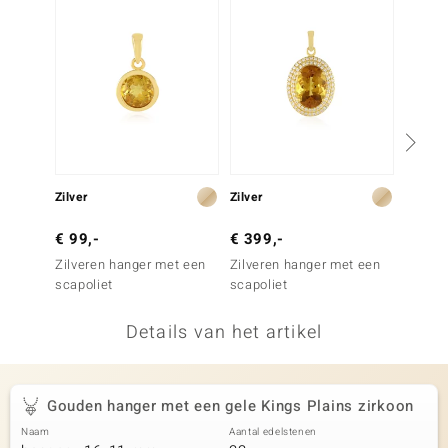
remonti
remonti
uwelo
 Gems
NO Collection
Zilver
Zilver
Zilver
va
€ 99,-
€ 399,-
€ 79,
Zilveren hanger met een
Zilveren hanger met een
Zilver
scapoliet
scapoliet
olijven
Details van het artikel
Minerale
Gouden hanger met een gele Kings Plains zirkoon
Naam
Aantal edelstenen