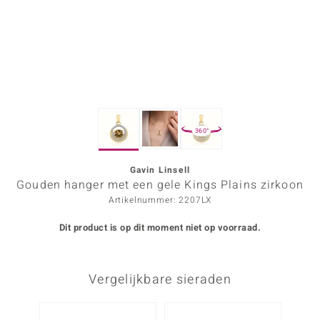
ana
Prince Designs
o
360°
Chic
d in Berlin
Gavin Linsell
Gouden hanger met een gele Kings Plains zirkoon
insell
Artikelnummer: 2207LX
n Vogue
Dit product is op dit moment niet op voorraad.
e in Italy
Vergelijkbare sieraden
o Paraíso
izen
-13%