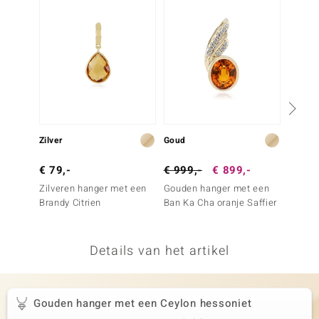
remonti
remonti
uwelo
 Gems
NO Collection
Zilver
Goud
Goud
va
€ 79,-
€ 999,-
€ 899,-
€ 999
Zilveren hanger met een
Gouden hanger met een
Gouden
Brandy Citrien
Ban Ka Cha oranje Saffier
Ban Ka
Details van het artikel
Minerale
Gouden hanger met een Ceylon hessoniet