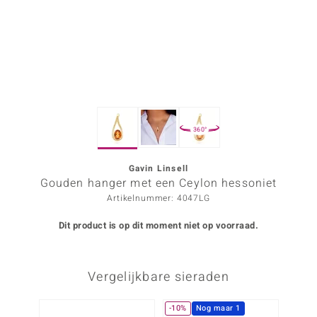
ana
Prince Designs
o
360°
Chic
d in Berlin
Gavin Linsell
Gouden hanger met een Ceylon hessoniet
insell
Artikelnummer: 4047LG
n Vogue
Dit product is op dit moment niet op voorraad.
e in Italy
Vergelijkbare sieraden
o Paraíso
izen
-10%
Nog maar 1
-10%