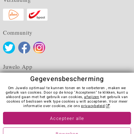
Community
Juwelo App
Gegevensbescherming
Om Juwelo optimaal te kunnen tonen en te verbeteren , maken we
gebruik van cookies. Door op de knop "Accepteren" te klikken, kunt u
akkoord gaan met het gebruik van cookies,
afwijzen
het gebruik van
Algemene verkoopvoorwaarden
Privacybeleid
Cookies
cookies of beslissen welk type cookies u wilt accepteren. Voor meer
Colofon
Contact
Contract herroepen
informatie over cookies, zie ons
privacybeleid
.
Visit our stores in other countries:
Accepteer alle