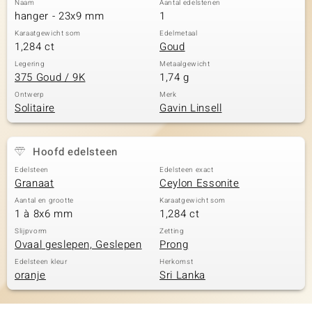
Naam
Aantal edelstenen
hanger - 23x9 mm
1
Karaatgewicht som
Edelmetaal
1,284 ct
Goud
Legering
Metaalgewicht
375 Goud / 9K
1,74 g
Ontwerp
Merk
Solitaire
Gavin Linsell
Hoofd edelsteen
Edelsteen
Edelsteen exact
Granaat
Ceylon Essonite
Aantal en grootte
Karaatgewicht som
1 à 8x6 mm
1,284 ct
Slijpvorm
Zetting
Ovaal geslepen, Geslepen
Prong
Edelsteen kleur
Herkomst
oranje
Sri Lanka