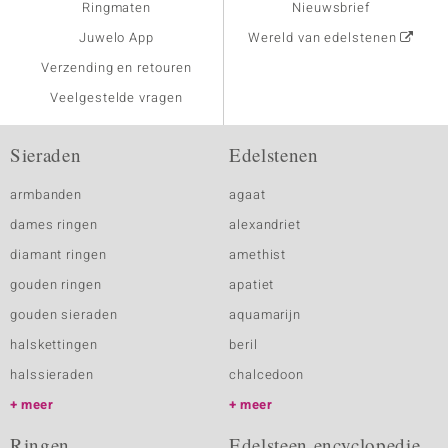
Ringmaten
Nieuwsbrief
Juwelo App
Wereld van edelstenen
Verzending en retouren
Veelgestelde vragen
Sieraden
Edelstenen
armbanden
agaat
dames ringen
alexandriet
diamant ringen
amethist
gouden ringen
apatiet
gouden sieraden
aquamarijn
halskettingen
beril
halssieraden
chalcedoon
meer
meer
Ringen
Edelsteen encyclopedie