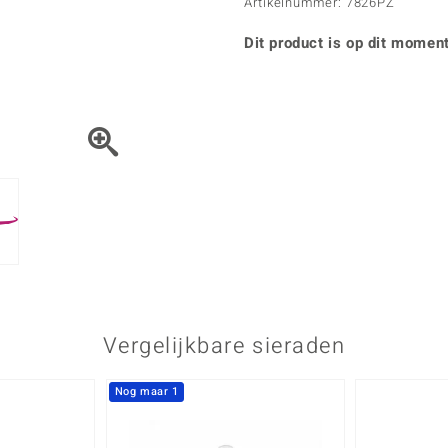
Parel
Kwarts
Artikelnummer: 7826PZ
♦ Zilveren ringen
Vitale Minerale
Topaas
Turkoo
♦ Zilveren oorbellen
Dit product is op dit moment
♦ Zilveren hangers
♦ Zilveren armbanden
♦ Zilveren kettingen
Blauw
Groen
Platina sieraden
Vergelijkbare sieraden
Nog maar 1