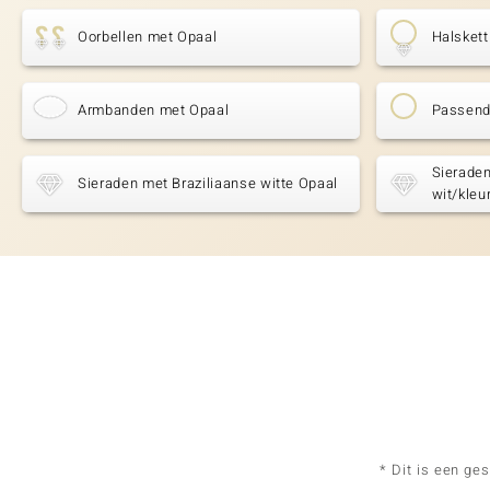
Oorbellen met Opaal
Halsket
Armbanden met Opaal
Passend
Sieraden
Sieraden met Braziliaanse witte Opaal
wit/kleu
* Dit is een ge