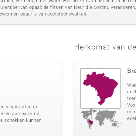
ormen, vermengd met water. Het breken van het licht in de ruim
urenspel van opaal: de flitsen van kleur die continu veranderen,
ewonnen opaal is van edelsteenkwaliteit.
Herkomst van de
Bra
Waa
edel
toer
Voo
er, vloeistoffen en
mij
tellen aan extreme
edel
he schokken kunnen