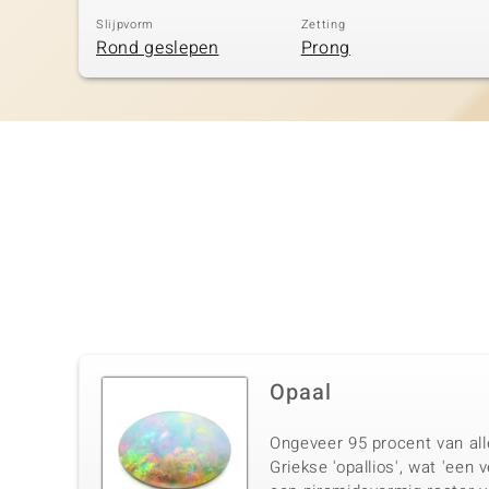
Slijpvorm
Zetting
Rond geslepen
Prong
Opaal
Ongeveer 95 procent van alle
Griekse 'opallios', wat 'een 