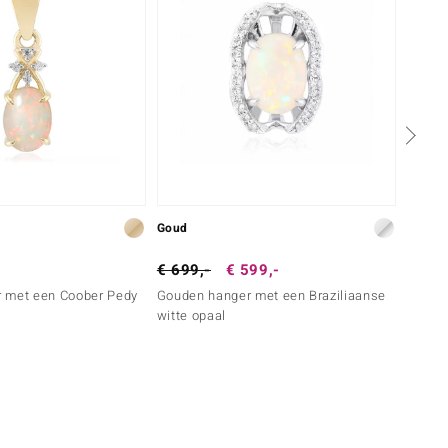
Goud
Zilver
€ 699,-
€ 599,-
€ 199
 met een Coober Pedy
Gouden hanger met een Braziliaanse
Zilver
witte opaal
opaal