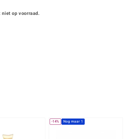
Rhodoliet
Sieraden in varianten
is
Toermalijn
Ringmaten
 niet op voorraad.
Geel
-14%
Nog maar 1