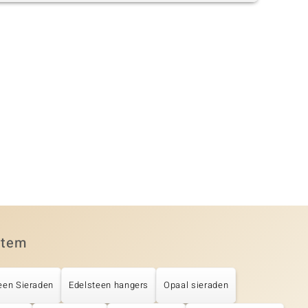
item
een Sieraden
Edelsteen hangers
Opaal sieraden