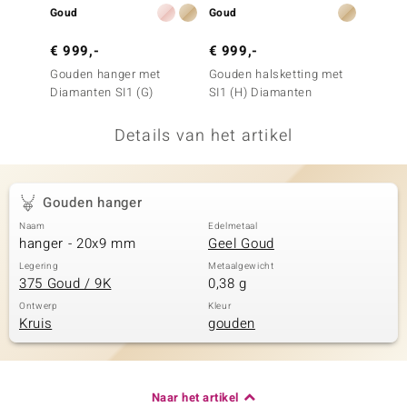
Goud
Goud
Goud
remonti
€ 999,-
€ 999,-
€ 89,
remonti
Gouden hanger met
Gouden halsketting met
Gouden
Diamanten SI1 (G)
SI1 (H) Diamanten
uwelo
Details van het artikel
 Gems
NO Collection
Gouden hanger
va
Naam
Edelmetaal
hanger - 20x9 mm
Geel Goud
Legering
Metaalgewicht
375 Goud / 9K
0,38 g
Ontwerp
Kleur
Kruis
gouden
Minerale
Naar het artikel