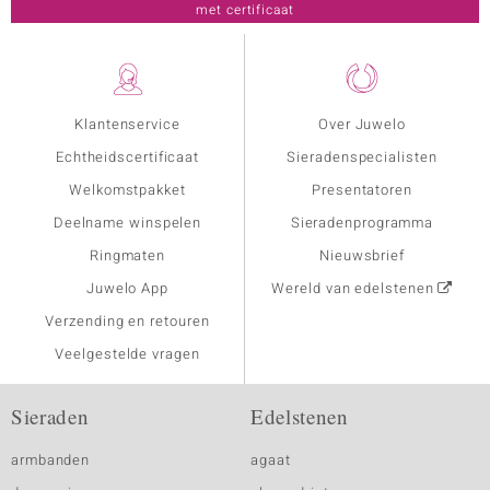
met certificaat
Klantenservice
Over Juwelo
Echtheidscertificaat
Sieradenspecialisten
Welkomstpakket
Presentatoren
Deelname winspelen
Sieradenprogramma
Ringmaten
Nieuwsbrief
Juwelo App
Wereld van edelstenen
Verzending en retouren
Veelgestelde vragen
Sieraden
Edelstenen
armbanden
agaat