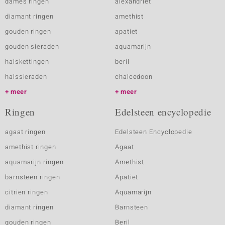
dames ringen
alexandriet
diamant ringen
amethist
gouden ringen
apatiet
gouden sieraden
aquamarijn
halskettingen
beril
halssieraden
chalcedoon
meer
meer
Ringen
Edelsteen encyclopedie
agaat ringen
Edelsteen Encyclopedie
amethist ringen
Agaat
aquamarijn ringen
Amethist
barnsteen ringen
Apatiet
citrien ringen
Aquamarijn
diamant ringen
Barnsteen
gouden ringen
Beril