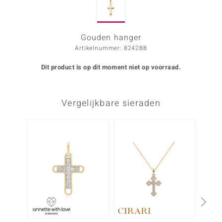
ana
Gouden hanger
Artikelnummer: 8242BB
Prince Designs
Dit product is op dit moment niet op voorraad.
o
Chic
Vergelijkbare sieraden
d in Berlin
NIEU
insell
n Vogue
e in Italy
o Paraíso
izen