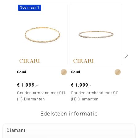
Nog maar 1
Goud
Goud
Goud
€ 1.999,-
€ 1.999,-
€ 2.2
Gouden armband met SI1
Gouden armband met SI1
Gouden
(H) Diamanten
(H) Diamanten
(H) Di
Edelsteen informatie
Diamant