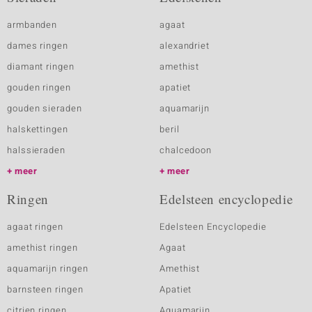
armbanden
agaat
dames ringen
alexandriet
diamant ringen
amethist
gouden ringen
apatiet
gouden sieraden
aquamarijn
halskettingen
beril
halssieraden
chalcedoon
meer
meer
Ringen
Edelsteen encyclopedie
agaat ringen
Edelsteen Encyclopedie
amethist ringen
Agaat
aquamarijn ringen
Amethist
barnsteen ringen
Apatiet
citrien ringen
Aquamarijn