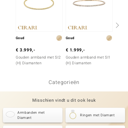
Goud
Goud
Goud
€ 3.999,-
€ 1.999,-
€ 2.2
Gouden armband met SI2
Gouden armband met SI1
Gouden
(H) Diamanten
(H) Diamanten
(H) Di
Categorieën
Misschien vindt u dit ook leuk
Armbanden met
Ringen met Diamant
Diamant