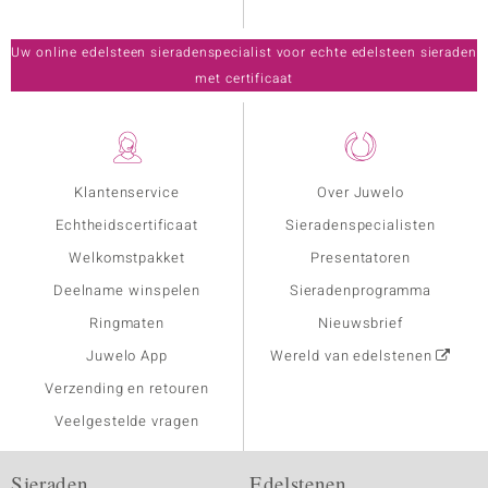
Uw online edelsteen sieradenspecialist voor echte edelsteen sieraden
met certificaat
Klantenservice
Over Juwelo
Echtheidscertificaat
Sieradenspecialisten
Welkomstpakket
Presentatoren
Deelname winspelen
Sieradenprogramma
Ringmaten
Nieuwsbrief
Juwelo App
Wereld van edelstenen
Verzending en retouren
Veelgestelde vragen
Sieraden
Edelstenen