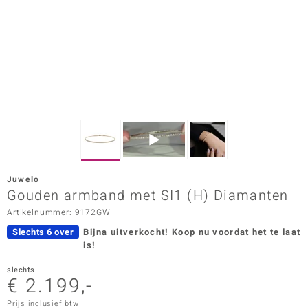
ana
Prince Designs
o
Chic
d in Berlin
Juwelo
insell
Gouden armband met SI1 (H) Diamanten
Artikelnummer: 9172GW
n Vogue
Slechts 6 over
Bijna uitverkocht!
Koop nu voordat het te laat
e in Italy
is!
o Paraíso
slechts
€ 2.199,-
izen
Prijs inclusief btw