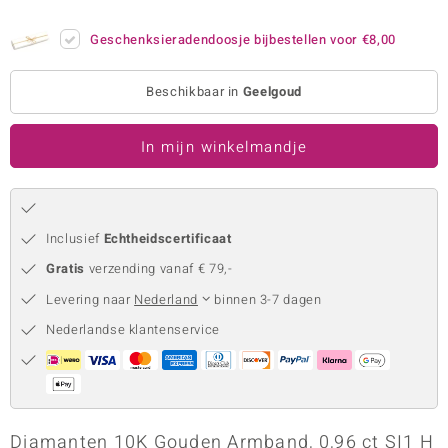
remonti
Geschenksieradendoosje bijbestellen voor
€8,00
remonti
Beschikbaar in
Geelgoud
uwelo
In mijn winkelmandje
 Gems
NO Collection
va
Inclusief
Echtheidscertificaat
Gratis
verzending vanaf € 79,-
Levering naar
Nederland
binnen 3-7 dagen
Nederlandse klantenservice
Minerale
Diamanten 10K Gouden Armband, 0,96 ct SI1 H