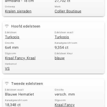
armband - 18 cm
27,702 ct
Ontwerp
Merk
Kralen sieraden
Collier Boutique
Hoofd edelsteen
Edelsteen
Edelsteen exact
Turkoois
Turkoois
Grootte
Karaatgewicht som
6x4 mm
9,354 ct
Slijpvorm
Edelsteen kleur
Kraal Fancy, Kraal
blauw
Herkomst
VS
Tweede edelsteen
Edelsteen exact
Grootte
Blauwe Hematiet
versch. mm
Karaatgewicht som
Slijpvorm
18,348 ct
Kraal Fancy