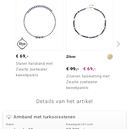
remonti
remonti
uwelo
 Gems
NO Collection
€ 69,-
€ 69,
Zilver
Stalen halsband met
Stalen
va
€ 99,-
€ 69,-
Zwarte zoetwater
lazuli
kweekparels
Zilveren halsketting met
Zwarte zoetwater
kweekparels
Details van het artikel
Minerale
Armband met turkooisstenen
Naam
Karaatgewicht som