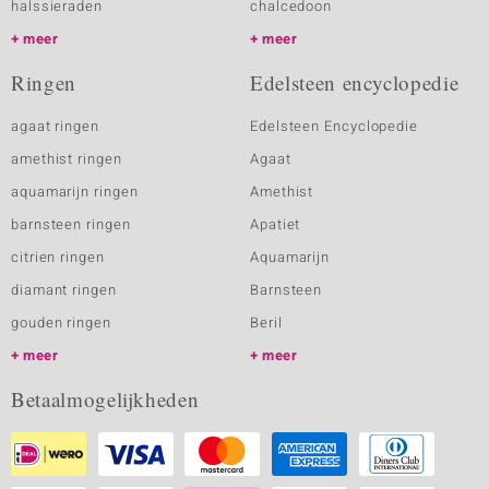
halssieraden
chalcedoon
meer
meer
Ringen
Edelsteen encyclopedie
agaat ringen
Edelsteen Encyclopedie
amethist ringen
Agaat
aquamarijn ringen
Amethist
barnsteen ringen
Apatiet
citrien ringen
Aquamarijn
diamant ringen
Barnsteen
gouden ringen
Beril
meer
meer
Betaalmogelijkheden