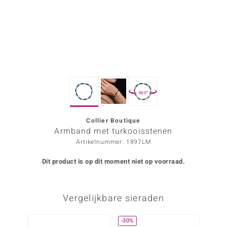
ana
Prince Designs
o
360°
Chic
d in Berlin
Collier Boutique
Armband met turkooisstenen
insell
Artikelnummer: 1897LM
n Vogue
Dit product is op dit moment niet op voorraad.
e in Italy
Vergelijkbare sieraden
o Paraíso
izen
-30%