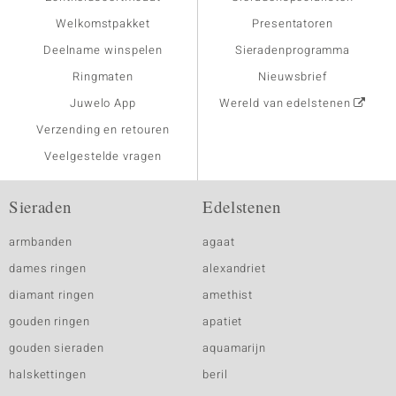
Welkomstpakket
Presentatoren
Deelname winspelen
Sieradenprogramma
Ringmaten
Nieuwsbrief
Juwelo App
Wereld van edelstenen
Verzending en retouren
Veelgestelde vragen
Sieraden
Edelstenen
armbanden
agaat
dames ringen
alexandriet
diamant ringen
amethist
gouden ringen
apatiet
gouden sieraden
aquamarijn
halskettingen
beril