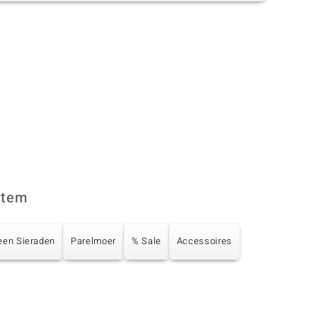
item
een Sieraden
Parelmoer
% Sale
Accessoires