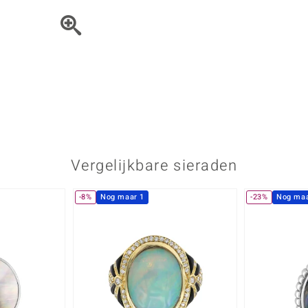
Parel
Kwarts
♦ Zilveren ringen
Vitale Minerale
Topaas
Turkoo
♦ Zilveren oorbellen
♦ Zilveren hangers
♦ Zilveren armbanden
♦ Zilveren kettingen
Blauw
Groen
Platina sieraden
Vergelijkbare sieraden
-8%
Nog maar 1
-23%
Nog maa