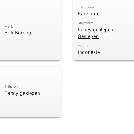
Edelsteen
Parelmoer
Slijpvorm
Merk
Fancy geslepen,
Bali Barong
Geslepen
Herkomst
Indonesië
Slijpvorm
Fancy geslepen