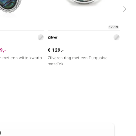
17-19
Zilver
Zilver
9,-
€ 129,-
€ 149
r met een witte kwarts
Zilveren ring met een Turquoise
Zilver
mozaïek
maans
n