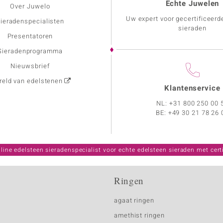
Echte Juwelen
Over Juwelo
Uw expert voor gecertificeerd
ieradenspecialisten
sieraden
Presentatoren
Sieradenprogramma
Nieuwsbrief
eld van edelstenen
Klantenservice
NL:
+31 800 250 00 
BE:
+49 30 21 78 26 
line edelsteen sieradenspecialist voor echte edelsteen sieraden met certi
Ringen
agaat ringen
amethist ringen