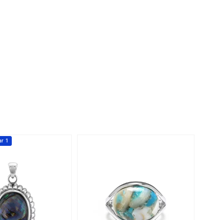
Rhodoliet
Sieraden in varianten
is
Toermalijn
Ringmaten
Geel
r 1
-34%