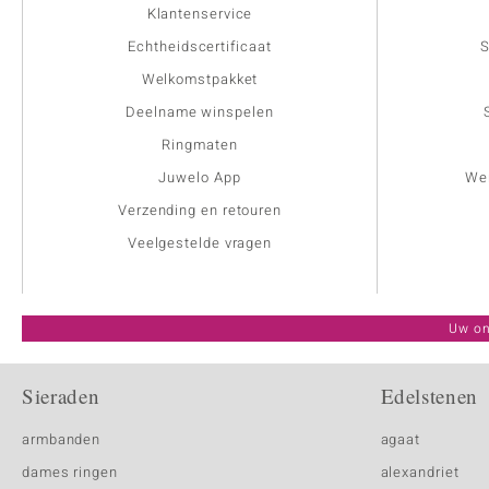
Klantenservice
Echtheidscertificaat
S
Welkomstpakket
Deelname winspelen
Ringmaten
Juwelo App
Wer
Verzending en retouren
Veelgestelde vragen
Uw on
Sieraden
Edelstenen
armbanden
agaat
dames ringen
alexandriet