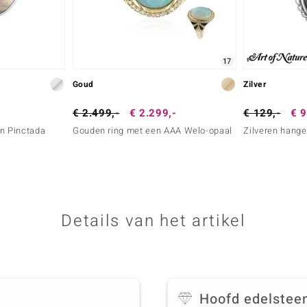
17
Goud
Zilver
€ 2.499,-
€ 2.299,-
€ 129,-
€ 9
en Pinctada
Gouden ring met een AAA Welo-opaal
Zilveren hange
Details van het artikel
Hoofd edelstee