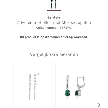
ana
de Melo
Zilveren oorbellen met Mezezo opalen
Prince Designs
Artikelnummer: 5272WC
o
Dit product is op dit moment niet op voorraad.
Chic
Vergelijkbare sieraden
d in Berlin
insell
n Vogue
e in Italy
o Paraíso
izen