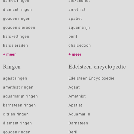
dames ringen
alexandriet
diamant ringen
amethist
gouden ringen
apatiet
gouden sieraden
aquamarijn
halskettingen
beril
halssieraden
chalcedoon
meer
meer
Ringen
Edelsteen encyclopedie
agaat ringen
Edelsteen Encyclopedie
amethist ringen
Agaat
aquamarijn ringen
Amethist
barnsteen ringen
Apatiet
citrien ringen
Aquamarijn
diamant ringen
Barnsteen
gouden ringen
Beril