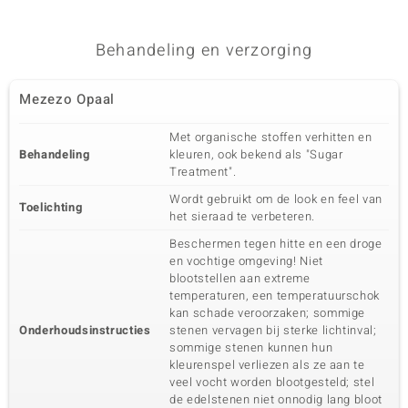
Edelsteen exact
Aantal en grootte
Mezezo Opaal
2 à 4,5 mm
Behandeling en verzorging
Karaatgewicht som
Slijpvorm
0,45 ct
Rond geslepen
Zetting
Herkomst
Mezezo Opaal
Prong
Ethiopië
Met organische stoffen verhitten en
Behandeling
kleuren, ook bekend als "Sugar
Zesde edelsteen
Treatment".
Edelsteen exact
Aantal en grootte
Wordt gebruikt om de look en feel van
Mezezo Opaal
10 à versch. mm
Toelichting
het sieraad te verbeteren.
Karaatgewicht som
Slijpvorm
Beschermen tegen hitte en een droge
0,909 ct
Rond geslepen
en vochtige omgeving! Niet
Zetting
Herkomst
blootstellen aan extreme
Prong
Ethiopië
temperaturen, een temperatuurschok
kan schade veroorzaken; sommige
Onderhoudsinstructies
stenen vervagen bij sterke lichtinval;
sommige stenen kunnen hun
kleurenspel verliezen als ze aan te
veel vocht worden blootgesteld; stel
de edelstenen niet onnodig lang bloot