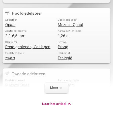
Hoofd edelsteen
Edelsteen
Edelsteen exact
Opaal
Mezezo Opaal
Aantal en grootte
Karaatgewicht som
2 à 6,5 mm
1,26 ct
Slijpvorm
Zetting
Rond geslepen, Geslepen
Prong
Edelsteen kleur
Herkomst
zwart
Ethiopië
Tweede edelsteen
Edelsteen exact
Aantal en grootte
Mezezo Opaal
2 à 6 mm
Meer
Karaatgewicht som
Slijpvorm
1,08 ct
Rond geslepen
Zetting
Herkomst
Naar het artikel
Prong
Ethiopië