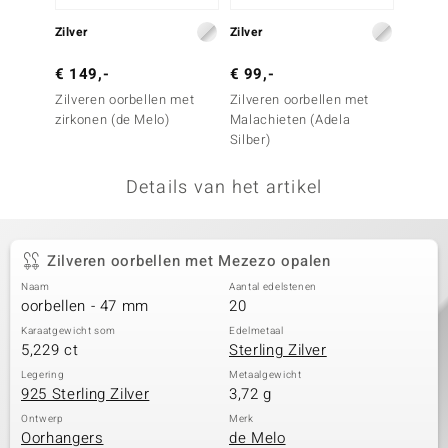
remonti
Zilver
Zilver
Zilver
remonti
€ 149,-
€ 99,-
€ 149
Zilveren oorbellen met
Zilveren oorbellen met
Zilver
uwelo
zirkonen (de Melo)
Malachieten (Adela
Tanzan
Silber)
 Gems
Details van het artikel
NO Collection
va
Zilveren oorbellen met Mezezo opalen
Naam
Aantal edelstenen
oorbellen - 47 mm
20
Karaatgewicht som
Edelmetaal
5,229 ct
Sterling Zilver
Legering
Metaalgewicht
925 Sterling Zilver
3,72 g
Minerale
Ontwerp
Merk
Oorhangers
de Melo