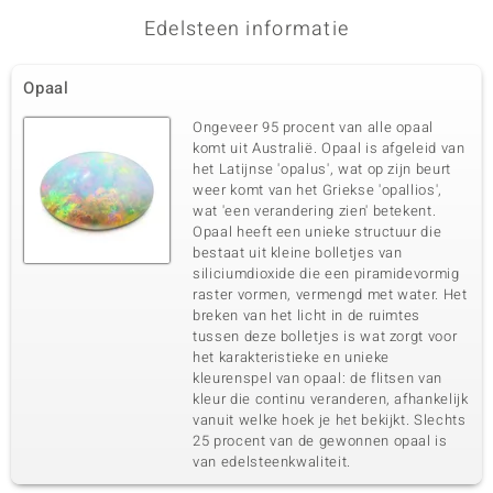
Edelsteen informatie
Derde edelsteen
Edelsteen exact
Aantal en grootte
Opaal
Mezezo Opaal
2 à 5,5 mm
Karaatgewicht som
Slijpvorm
Ongeveer 95 procent van alle opaal
0,9 ct
Rond geslepen
komt uit Australië. Opaal is afgeleid van
het Latijnse 'opalus', wat op zijn beurt
Zetting
Herkomst
Prong
weer komt van het Griekse 'opallios',
Ethiopië
wat 'een verandering zien' betekent.
Opaal heeft een unieke structuur die
bestaat uit kleine bolletjes van
Vierde edelsteen
siliciumdioxide die een piramidevormig
Edelsteen exact
Aantal en grootte
raster vormen, vermengd met water. Het
Mezezo Opaal
2 à 5 mm
breken van het licht in de ruimtes
tussen deze bolletjes is wat zorgt voor
Karaatgewicht som
Slijpvorm
0,63 ct
het karakteristieke en unieke
Rond geslepen
kleurenspel van opaal: de flitsen van
Zetting
Herkomst
kleur die continu veranderen, afhankelijk
Prong
Ethiopië
vanuit welke hoek je het bekijkt. Slechts
25 procent van de gewonnen opaal is
van edelsteenkwaliteit.
Vijfde edelsteen