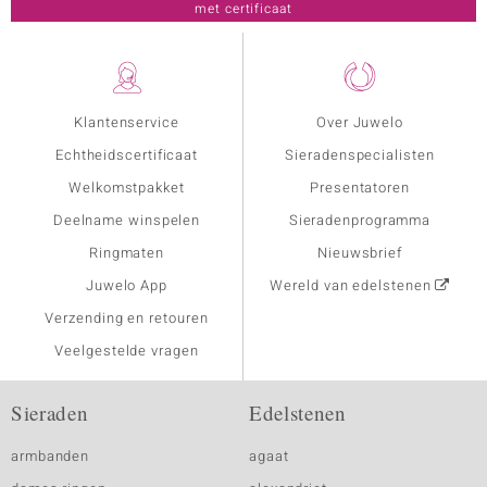
met certificaat
Klantenservice
Over Juwelo
Echtheidscertificaat
Sieradenspecialisten
Welkomstpakket
Presentatoren
Deelname winspelen
Sieradenprogramma
Ringmaten
Nieuwsbrief
Juwelo App
Wereld van edelstenen
Verzending en retouren
Veelgestelde vragen
Sieraden
Edelstenen
armbanden
agaat