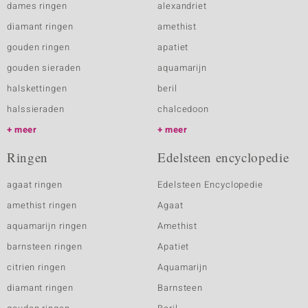
dames ringen
alexandriet
diamant ringen
amethist
gouden ringen
apatiet
gouden sieraden
aquamarijn
halskettingen
beril
halssieraden
chalcedoon
meer
meer
Ringen
Edelsteen encyclopedie
agaat ringen
Edelsteen Encyclopedie
amethist ringen
Agaat
aquamarijn ringen
Amethist
barnsteen ringen
Apatiet
citrien ringen
Aquamarijn
diamant ringen
Barnsteen