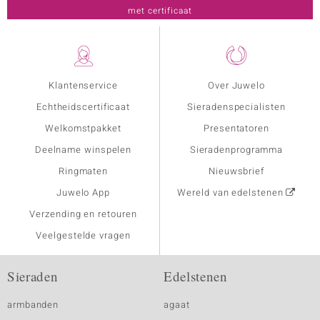
met certificaat
Klantenservice
Over Juwelo
Echtheidscertificaat
Sieradenspecialisten
Welkomstpakket
Presentatoren
Deelname winspelen
Sieradenprogramma
Ringmaten
Nieuwsbrief
Juwelo App
Wereld van edelstenen
Verzending en retouren
Veelgestelde vragen
Sieraden
Edelstenen
armbanden
agaat