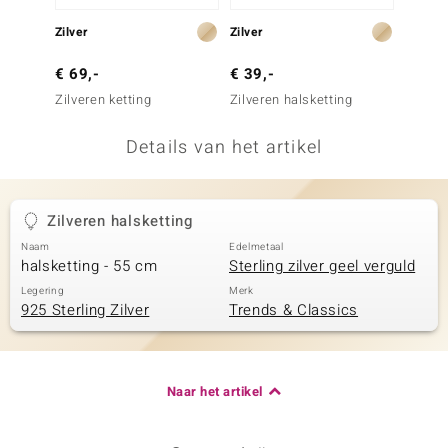
remonti
Zilver
Zilver
Zilver
remonti
€ 69,-
€ 39,-
€ 299
Zilveren ketting
Zilveren halsketting
Zilvere
uwelo
Details van het artikel
 Gems
NO Collection
Zilveren halsketting
va
Naam
Edelmetaal
halsketting - 55 cm
Sterling zilver geel verguld
Legering
Merk
925 Sterling Zilver
Trends & Classics
Naar het artikel
Minerale