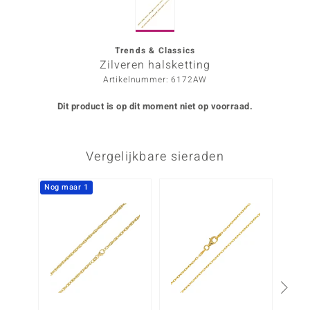
ana
Trends & Classics
Zilveren halsketting
Prince Designs
Artikelnummer: 6172AW
o
Dit product is op dit moment niet op voorraad.
Chic
Vergelijkbare sieraden
d in Berlin
insell
Nog maar 1
Nog m
n Vogue
e in Italy
o Paraíso
izen