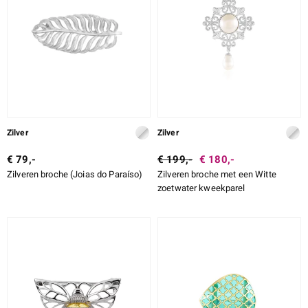
ti
ti
llection
Zilver
Zilver
€ 79,-
€ 199,-
€ 180,-
Zilveren broche (Joias do Paraíso)
Zilveren broche met een Witte
zoetwater kweekparel
le