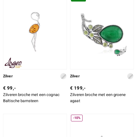
SLIJPVORM
SLIJPVORM EXACT
ZETTING
e Designs
erlin
Zilver
Zilver
€ 99,-
€ 199,-
Zilveren broche met een cognac
Zilveren broche met een groene
ue
Baltische barnsteen
agaat
Italy
-10%
aíso