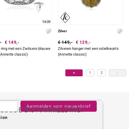
16-20
Zilver
-
€ 149,-
€ 149,-
€ 129,-
n ring met een Zwitsers-blauwe
Zilveren hanger met een rutielkwarts
(Annette classic)
(Annette classic)
<
1
2
>
Aanmelden voor nieuwsbrief
GSCODE BIJ AANMELDING!
tion