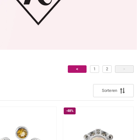
liefhebbers
azuli
Maansteen
in varianten
Rhodoliet
n
s
Toermalijn
Geel
<
1
2
>
Sorteren
-48%