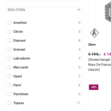
EDELSTEEN
Amethist
9
Citrien
3
Diamant
8
Zilver
Granaat
4
€ 199,-
€ 14
Labradoriet
3
Zilveren hanger
Rose De France
Marcasiet
9
classic)
Opaal
2
Parel
6
-40%
Parelmoer
5
Topaas
11