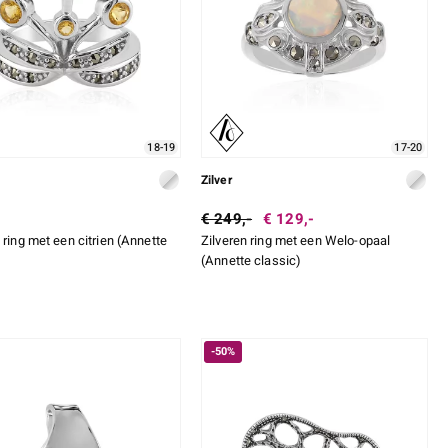
18-19
17-20
Zilver
€ 249,-
€ 129,-
 ring met een citrien (Annette
Zilveren ring met een Welo-opaal
)
(Annette classic)
-50%