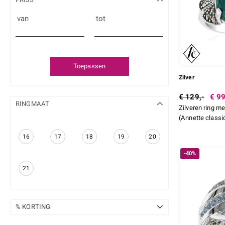
van
tot
Toepassen
Zilver
€ 129,-
€ 99
RINGMAAT
Zilveren ring m
(Annette classi
16
17
18
19
20
-40%
21
% KORTING