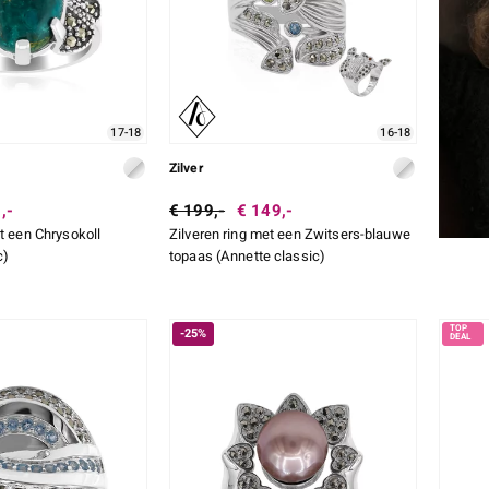
17-18
16-18
Zilver
,-
€ 199,-
€ 149,-
et een Chrysokoll
Zilveren ring met een Zwitsers-blauwe
c)
topaas (Annette classic)
-25%