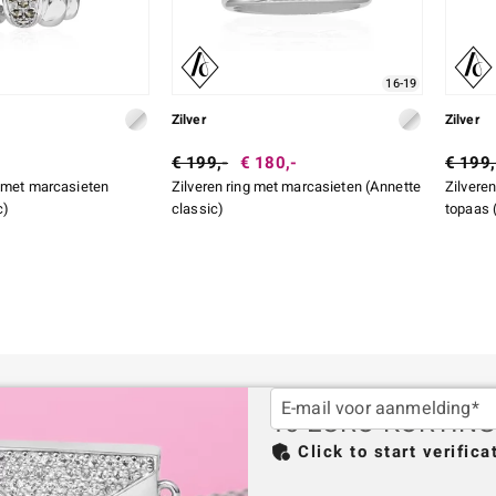
16-19
Zilver
Zilver
€ 199,-
€ 180,-
€ 199,
 met marcasieten
Zilveren ring met marcasieten (Annette
Zilvere
c)
classic)
topaas 
E-mail voor aanmelding*
10 EURO KORTIN
Click to start verifica