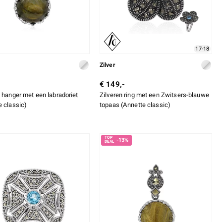
17-18
Zilver
€ 149,-
n hanger met een labradoriet
Zilveren ring met een Zwitsers-blauwe
e classic)
topaas (Annette classic)
-13%