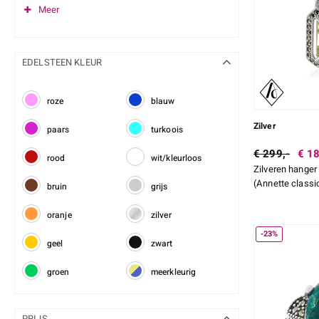
Meer
EDELSTEEN KLEUR
roze
blauw
Zilver
paars
turkoois
€ 299,-
€ 18
rood
wit/kleurloos
Zilveren hanger
(Annette classi
bruin
grijs
oranje
zilver
-23%
geel
zwart
groen
meerkleurig
PRIJS