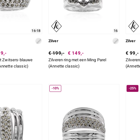
16-18
16
Zilver
Zilver
9,-
€ 199,-
€ 149,-
€ 99,-
et Zwitsers-blauwe
Zilveren ring met een Ming Parel
Zilvere
nnette classic)
(Annette classic)
(Annett
-10%
-25%