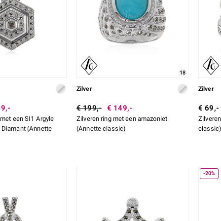
18
Zilver
Zilver
9,-
€ 199,-
€ 149,-
€ 69,-
 met een SI1 Argyle
Zilveren ring met een amazoniet
Zilveren
 Diamant (Annette
(Annette classic)
classic
-20%