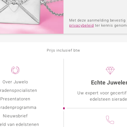
Met deze aanmelding bevestig i
privacybeleid
ter kennis genome
Prijs inclusief btw
Echte Juwele
Over Juwelo
radenspecialisten
Uw expert voor gecerti
Presentatoren
edelsteen sierad
eradenprogramma
Nieuwsbrief
eld van edelstenen