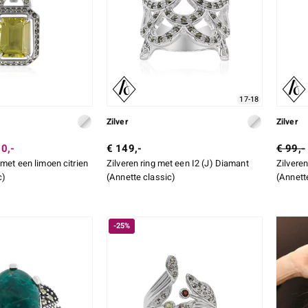
17-18
Zilver
Zilver
0,-
€ 149,-
€ 99,-
 met een limoen citrien
Zilveren ring met een I2 (J) Diamant
Zilvere
c)
(Annette classic)
(Annett
-25%