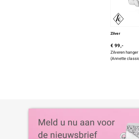
Ronde Schaakbord slijpvorm
2
Meer
Zilver
€ 99,-
Zilveren hanger
(Annette classi